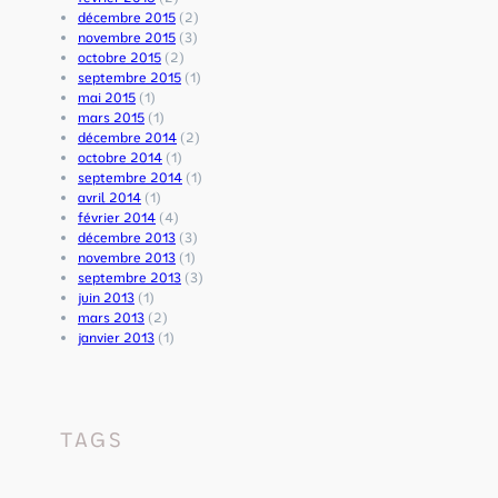
1
&
t
décembre 2015
(2)
6
7
é
novembre 2015
(3)
J
J
r
octobre 2015
(2)
u
u
i
septembre 2015
(1)
i
i
e
mai 2015
(1)
n
n
u
mars 2015
(1)
2
2
r
décembre 2014
(2)
0
0
-
octobre 2014
(1)
2
2
3
septembre 2014
(1)
6
6
0
avril 2014
(1)
m
février 2014
(4)
a
décembre 2013
(3)
i
novembre 2013
(1)
2
septembre 2013
(3)
0
juin 2013
(1)
2
mars 2013
(2)
6
janvier 2013
(1)
TAGS