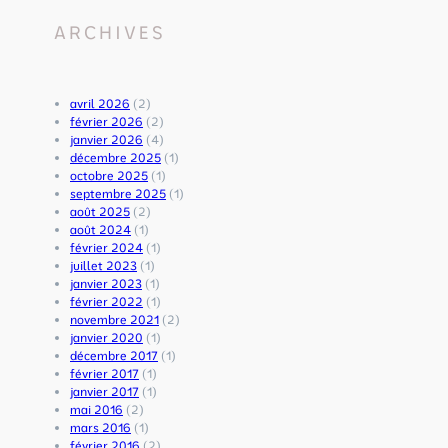
e
a
a
s
v
n
ARCHIVES
h
e
d
a
c
l
n
J
e
a
a
s
avril 2026
(2)
n
y
o
février 2026
(2)
d
a
n
janvier 2026
(4)
B
p
d
décembre 2025
(1)
r
r
e
octobre 2025
(1)
a
a
v
septembre 2025
(1)
h
k
i
août 2025
(2)
m
a
e
août 2024
(1)
c
s
n
février 2024
(1)
h
N
t
juillet 2023
(1)
a
a
u
janvier 2023
(1)
r
r
n
février 2022
(1)
i
a
c
novembre 2021
(2)
–
y
h
janvier 2020
(1)
d
a
e
décembre 2017
(1)
u
n
m
février 2017
(1)
1
a
i
janvier 2017
(1)
2
n
n
mai 2016
(2)
a
–
i
mars 2016
(1)
u
6
n
février 2016
(2)