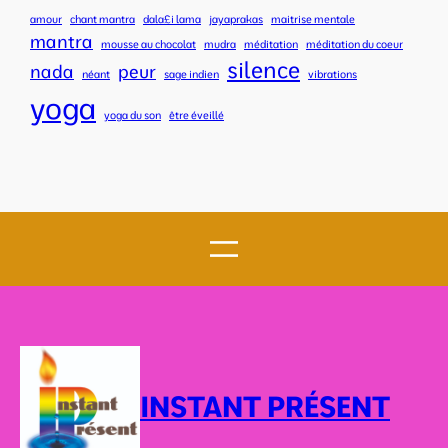
amour
chant mantra
dala£i lama
jayaprakas
maitrise mentale
mantra
mousse au chocolat
mudra
méditation
méditation du coeur
silence
nada
peur
néant
sage indien
vibrations
yoga
yoga du son
être éveillé
INSTANT PRÉSENT