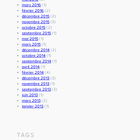
a
–
i
mars 2016
(1)
u
6
n
février 2016
(2)
1
&
t
décembre 2015
(2)
6
7
é
novembre 2015
(3)
J
J
r
octobre 2015
(2)
u
u
i
septembre 2015
(1)
i
i
e
mai 2015
(1)
n
n
u
mars 2015
(1)
2
2
r
décembre 2014
(2)
0
0
-
octobre 2014
(1)
2
2
3
septembre 2014
(1)
6
6
0
avril 2014
(1)
m
février 2014
(4)
a
décembre 2013
(3)
i
novembre 2013
(1)
2
septembre 2013
(3)
0
juin 2013
(1)
2
mars 2013
(2)
6
janvier 2013
(1)
TAGS