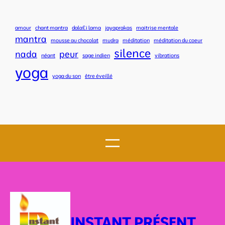
amour
chant mantra
dala£i lama
jayaprakas
maitrise mentale
mantra
mousse au chocolat
mudra
méditation
méditation du coeur
silence
nada
peur
néant
sage indien
vibrations
yoga
yoga du son
être éveillé
INSTANT PRÉSENT