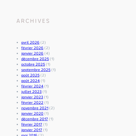
u
r
q
k
a
u
e
a
a
s
v
n
ARCHIVES
h
e
d
a
c
l
n
J
e
a
a
s
avril 2026
(2)
n
y
o
février 2026
(2)
d
a
n
janvier 2026
(4)
B
p
d
décembre 2025
(1)
r
r
e
octobre 2025
(1)
a
a
v
septembre 2025
(1)
h
k
i
août 2025
(2)
m
a
e
août 2024
(1)
c
s
n
février 2024
(1)
h
N
t
juillet 2023
(1)
a
a
u
janvier 2023
(1)
r
r
n
février 2022
(1)
i
a
c
novembre 2021
(2)
–
y
h
janvier 2020
(1)
d
a
e
décembre 2017
(1)
u
n
m
février 2017
(1)
1
a
i
janvier 2017
(1)
2
n
n
mai 2016
(2)