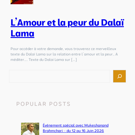
L’Amour et la peur du Dalaï
Lama
Pour accéder à votre demande, vous trouverez ce merveilleux
texte du Dalaï Lama sur la relation entre l’amour et la peur.. A
méditer…. Texte du Dalai Lama sur […]
R
e
c
h
e
r
POPULAR POSTS
c
h
e
r
Événement spécial avec Mukeshanand
Brahmchari – du 12 au 16 Juin 2026