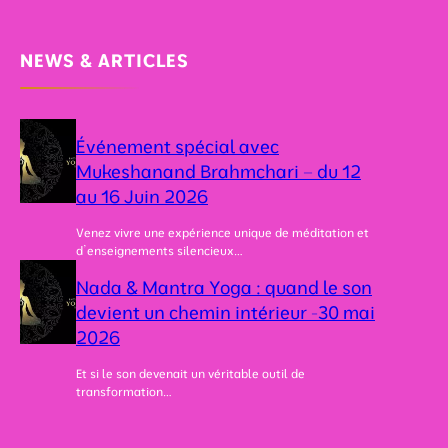
2
2
3
6
6
0
m
NEWS & ARTICLES
a
i
2
0
2
Événement spécial avec
6
Mukeshanand Brahmchari – du 12
au 16 Juin 2026
Venez vivre une expérience unique de méditation et
d’enseignements silencieux…
Nada & Mantra Yoga : quand le son
devient un chemin intérieur -30 mai
2026
Et si le son devenait un véritable outil de
transformation…