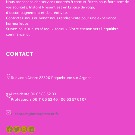
Nous proposons des services adaptés à chacun. Faites nous faire part de
B
p
d
vos souhaits. Instant Présent est un Espace de yoga,
r
r
e
d’accompagnement et de créativité.
a
a
v
Contactez-nous ou venez nous rendre visite pour une expérience
h
k
i
harmonieuse.
m
a
e
Suivez-nous sur les réseaux sociaux. Votre chemin vers l’équilibre
c
s
n
commence ici.
h
N
t
a
a
u
r
r
n
CONTACT
i
a
c
–
y
h
d
a
e
u
n
m
1
a
i
Rue Jean Aicard 83520 Roquebrune sur Argens
2
n
n
a
–
i
u
6
n
Présidente 06 83 83 52 33
1
&
t
Professeurs 06 11 66 53 46 / 06 63 57 61 07
6
7
é
J
J
r
u
u
i
contact@intantpresent.fr
i
i
e
n
n
u
Facebook
Twitter
Instagram
LinkedIn
2
2
r
0
0
-