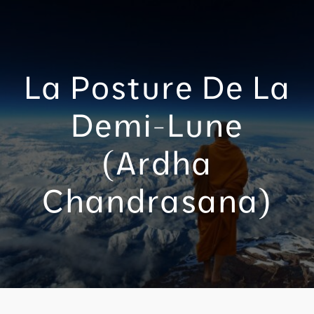
Aller
au
contenu
La Posture De La
Demi-Lune
(ardha
Chandrasana)