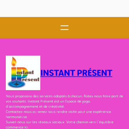
c
u
n
i
d
t
a
r
r
l
a
a
a
–
Y
v
M
o
e
a
g
c
n
a
M
t
:
u
r
q
k
a
u
e
a
a
s
v
n
h
e
d
INSTANT PRÉSENT
a
c
l
n
J
e
a
a
s
n
y
o
d
a
n
Nous proposons des services adaptés à chacun. Faites nous faire part de
B
p
d
vos souhaits. Instant Présent est un Espace de yoga,
r
r
e
d’accompagnement et de créativité.
a
a
v
Contactez-nous ou venez nous rendre visite pour une expérience
h
k
i
harmonieuse.
m
a
e
Suivez-nous sur les réseaux sociaux. Votre chemin vers l’équilibre
c
s
n
commence ici.