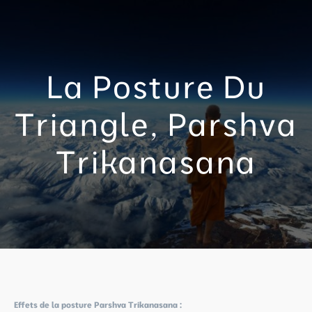
Aller
au
contenu
La Posture Du
Triangle, Parshva
Trikanasana
Effets de la posture Parshva Trikanasana :