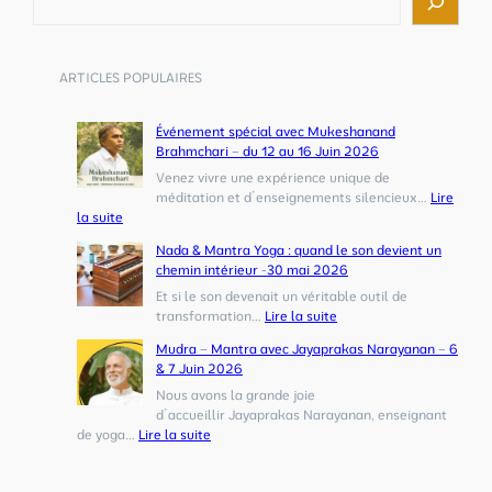
e
c
h
e
ARTICLES POPULAIRES
r
c
h
Événement spécial avec Mukeshanand
e
Brahmchari – du 12 au 16 Juin 2026
r
Venez vivre une expérience unique de
méditation et d’enseignements silencieux…
Lire
la suite
:
Nada & Mantra Yoga : quand le son devient un
É
chemin intérieur -30 mai 2026
v
é
Et si le son devenait un véritable outil de
n
transformation…
Lire la suite
e
:
Mudra – Mantra avec Jayaprakas Narayanan – 6
m
N
& 7 Juin 2026
e
a
n
d
Nous avons la grande joie
t
a
d’accueillir Jayaprakas Narayanan, enseignant
s
&
de yoga…
Lire la suite
p
:
M
é
M
a