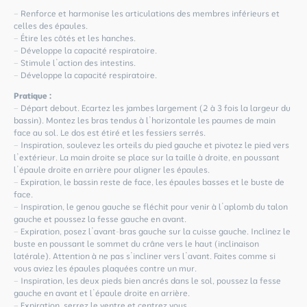
– Renforce et harmonise les articulations des membres inférieurs et
celles des épaules.
– Étire les côtés et les hanches.
– Développe la capacité respiratoire.
– Stimule l’action des intestins.
– Développe la capacité respiratoire.
Pratique :
– Départ debout. Ecartez les jambes largement (2 à 3 fois la largeur du
bassin). Montez les bras tendus à l’horizontale les paumes de main
face au sol. Le dos est étiré et les fessiers serrés.
– Inspiration, soulevez les orteils du pied gauche et pivotez le pied vers
l’extérieur. La main droite se place sur la taille à droite, en poussant
l’épaule droite en arrière pour aligner les épaules.
– Expiration, le bassin reste de face, les épaules basses et le buste de
face.
– Inspiration, le genou gauche se fléchit pour venir à l’aplomb du talon
gauche et poussez la fesse gauche en avant.
– Expiration, posez l’avant-bras gauche sur la cuisse gauche. Inclinez le
buste en poussant le sommet du crâne vers le haut (inclinaison
latérale). Attention à ne pas s’incliner vers l’avant. Faites comme si
vous aviez les épaules plaquées contre un mur.
– Inspiration, les deux pieds bien ancrés dans le sol, poussez la fesse
gauche en avant et l’épaule droite en arrière.
– Expiration, serrez le ventre et centrez vous.