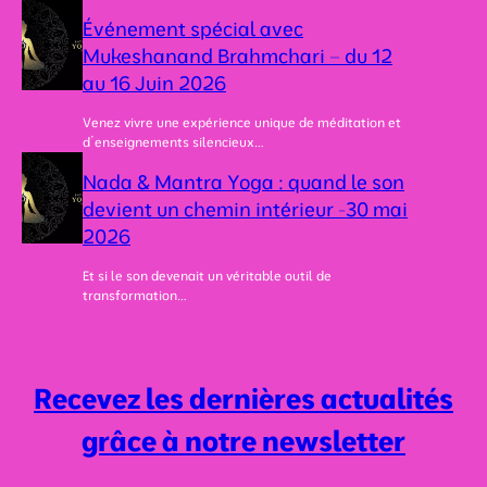
0
2
Événement spécial avec
6
Mukeshanand Brahmchari – du 12
au 16 Juin 2026
Venez vivre une expérience unique de méditation et
d’enseignements silencieux…
Nada & Mantra Yoga : quand le son
devient un chemin intérieur -30 mai
2026
Et si le son devenait un véritable outil de
transformation…
Recevez les dernières actualités
grâce à notre newsletter